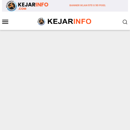
Loncat
ke
konten
Menu
Mobile