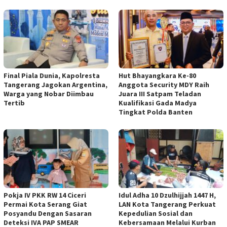
Final Piala Dunia, Kapolresta
Hut Bhayangkara Ke-80
Tangerang Jagokan Argentina,
Anggota Security MDY Raih
Warga yang Nobar Diimbau
Juara III Satpam Teladan
Tertib
Kualifikasi Gada Madya
Tingkat Polda Banten
Pokja IV PKK RW 14 Ciceri
Idul Adha 10 Dzulhijjah 1447 H,
Permai Kota Serang Giat
LAN Kota Tangerang Perkuat
Posyandu Dengan Sasaran
Kepedulian Sosial dan
Deteksi IVA PAP SMEAR
Kebersamaan Melalui Kurban