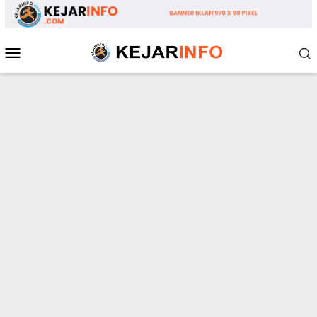
Loncat
ke
konten
Menu
Mobile