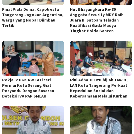
Final Piala Dunia, Kapolresta
Hut Bhayangkara Ke-80
Tangerang Jagokan Argentina,
Anggota Security MDY Raih
Warga yang Nobar Diimbau
Juara III Satpam Teladan
Tertib
Kualifikasi Gada Madya
Tingkat Polda Banten
Pokja IV PKK RW 14 Ciceri
Idul Adha 10 Dzulhijjah 1447 H,
Permai Kota Serang Giat
LAN Kota Tangerang Perkuat
Posyandu Dengan Sasaran
Kepedulian Sosial dan
Deteksi IVA PAP SMEAR
Kebersamaan Melalui Kurban