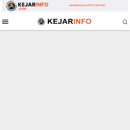
Loncat
ke
konten
Menu
Mobile