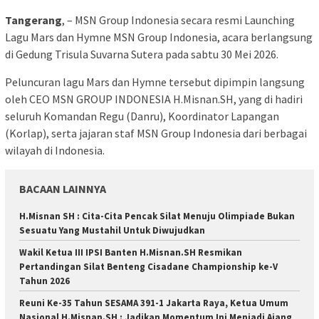
Tangerang
, – MSN Group Indonesia secara resmi Launching
Lagu Mars dan Hymne MSN Group Indonesia, acara berlangsung
di Gedung Trisula Suvarna Sutera pada sabtu 30 Mei 2026.
Peluncuran lagu Mars dan Hymne tersebut dipimpin langsung
oleh CEO MSN GROUP INDONESIA H.Misnan.SH, yang di hadiri
seluruh Komandan Regu (Danru), Koordinator Lapangan
(Korlap), serta jajaran staf MSN Group Indonesia dari berbagai
wilayah di Indonesia.
BACAAN LAINNYA
H.Misnan SH : Cita-Cita Pencak Silat Menuju Olimpiade Bukan
Sesuatu Yang Mustahil Untuk Diwujudkan
Wakil Ketua III IPSI Banten H.Misnan.SH Resmikan
Pertandingan Silat Benteng Cisadane Championship ke-V
Tahun 2026
Reuni Ke-35 Tahun SESAMA 391-1 Jakarta Raya, Ketua Umum
Nasional H.Misnan.SH : Jadikan Momentum Ini Menjadi Ajang