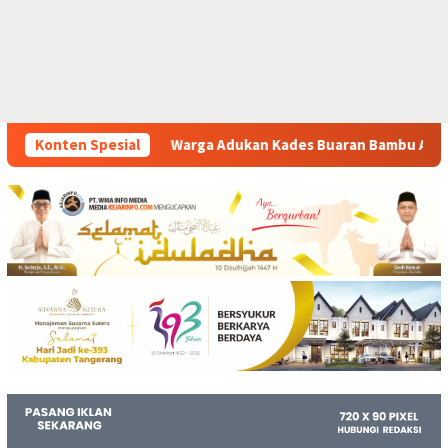
rga Adukan Kades Buaran Bambu Atas Dugaan Pungutan Liar Pe
Konten Spesial