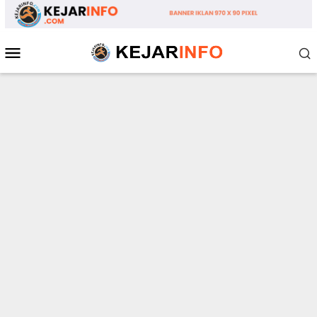
Loncat
ke
konten
Menu
Mobile