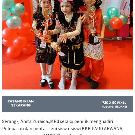
Serang-, Anita Zuraida.,MPd selaku penilik menghadiri
Pelepasan dan pentas seni siswa-siswi BKB PAUD ARWANA,