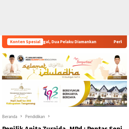
u Diamankan
Konten Spesial
Perkuat Pelatihan Vokasi Berbasis Industr
Beranda
Pendidikan
Penilik Anita Zuraida.,MPd : Pentas Seni