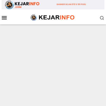
Loncat
ke
konten
Menu
Mobile