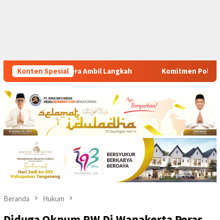
Konten Spesial
Komitmen Polsek Tigaraksa Tindak Tegas Peredaran Oba
Beranda
Hukum
Diduga Oknum RW Di Wanakerta Peras