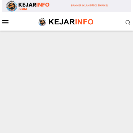
Loncat
ke
konten
Menu
Mobile