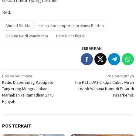
sesuai hukum yang berlaku.
Red.
Ahmad Sudita
ketua lsm tamperak provinsi Banten
Oknum rw di wanakerta
Pabrik cat ilegal
SEBARKAN
Navigasi
Pos sebelumnya
Pos berikutnya
Kadis Disperindag Kabupaten
Tim P2TL UP3 Cikupa Cabut Aliran
pos
Tangerang Mengucapkan
Listrik Wahana Komedi Putar di
Marhaban Ya Ramadhan 1445
Pasarkemis
Hijriyah
POS TERKAIT