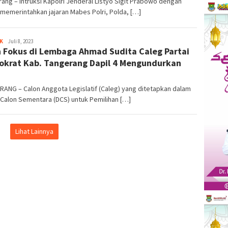
ang – Intruksi Kapolri Jenderal Listyo Sigit Prabowo dengan
memerintahkan jajaran Mabes Polri, Polda, […]
K
Kejar
Juli 8, 2023
n Fokus di Lembaga Ahmad Sudita Caleg Partai
Info
krat Kab. Tangerang Dapil 4 Mengundurkan
ANG – Calon Anggota Legislatif (Caleg) yang ditetapkan dalam
 Calon Sementara (DCS) untuk Pemilihan […]
Lihat Lainnya