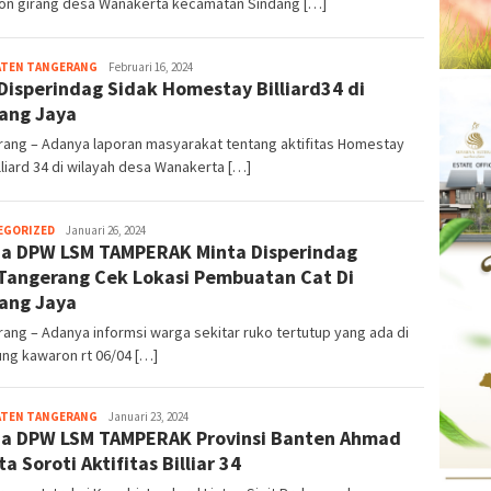
on girang desa Wanakerta kecamatan Sindang […]
ATEN TANGERANG
Kejar
Februari 16, 2024
Disperindag Sidak Homestay Billiard34 di
Info
ang Jaya
rang – Adanya laporan masyarakat tentang aktifitas Homestay
lliard 34 di wilayah desa Wanakerta […]
EGORIZED
Kejar
Januari 26, 2024
a DPW LSM TAMPERAK Minta Disperindag
Info
Tangerang Cek Lokasi Pembuatan Cat Di
ang Jaya
ang – Adanya informsi warga sekitar ruko tertutup yang ada di
ng kawaron rt 06/04 […]
ATEN TANGERANG
Kejar
Januari 23, 2024
a DPW LSM TAMPERAK Provinsi Banten Ahmad
Info
a Soroti Aktifitas Billiar 34