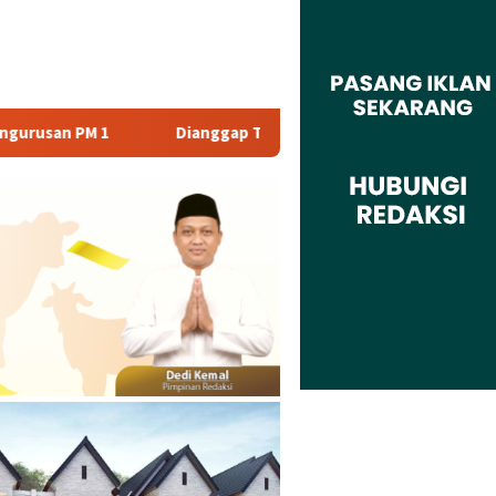
ianggap Tidak Profesional, PT. Rajeg Media Telekomunikasi Jadi