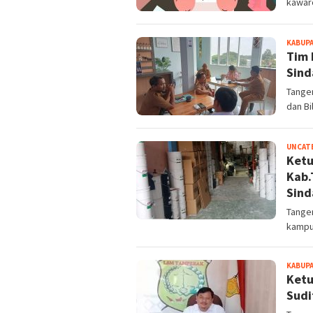
kawar
KABUP
Tim 
Sind
Tange
dan Bi
UNCAT
Ketu
Kab.
Sind
Tanger
kampu
KABUP
Ketu
Sudit