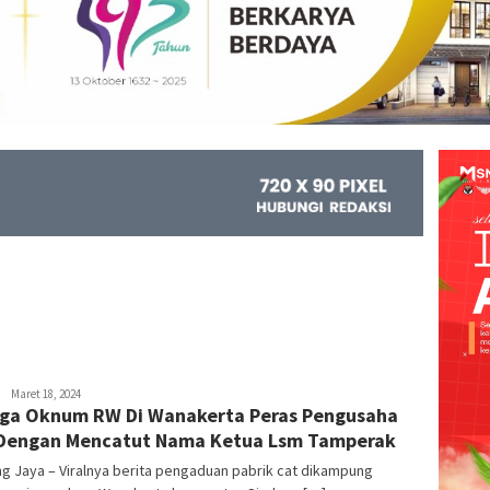
Kejar
Maret 18, 2024
ga Oknum RW Di Wanakerta Peras Pengusaha
Info
Dengan Mencatut Nama Ketua Lsm Tamperak
g Jaya – Viralnya berita pengaduan pabrik cat dikampung