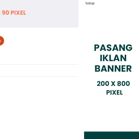
tutup
n