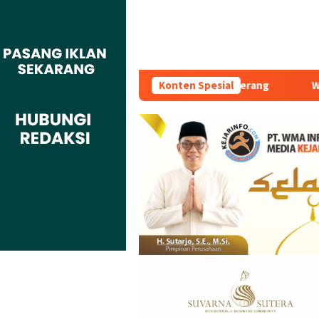
eken MoU Dengan BBPVP Serang
Konten Spesial
Warga Adukan Kades Buar