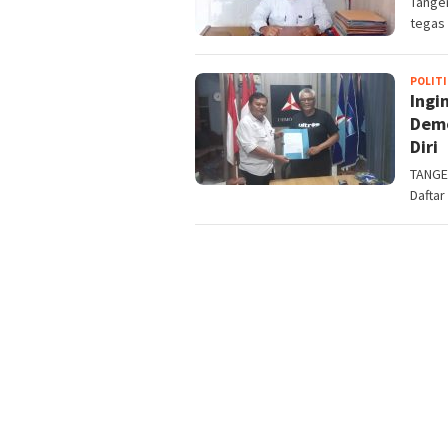
Tanger
tegas 
POLITI
Ingi
Demo
Diri
TANGER
Daftar