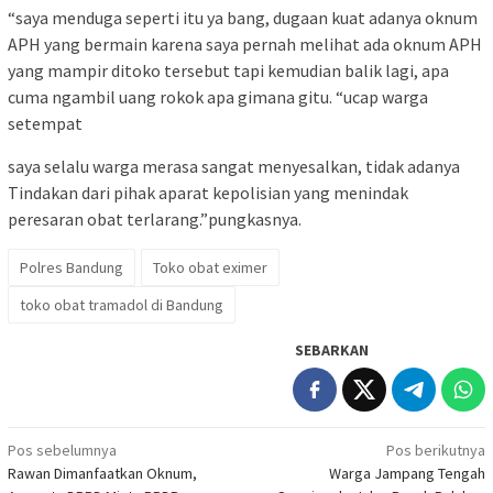
“saya menduga seperti itu ya bang, dugaan kuat adanya oknum
APH yang bermain karena saya pernah melihat ada oknum APH
yang mampir ditoko tersebut tapi kemudian balik lagi, apa
cuma ngambil uang rokok apa gimana gitu. “ucap warga
setempat
saya selalu warga merasa sangat menyesalkan, tidak adanya
Tindakan dari pihak aparat kepolisian yang menindak
peresaran obat terlarang.”pungkasnya.
Polres Bandung
Toko obat eximer
toko obat tramadol di Bandung
SEBARKAN
Navigasi
Pos sebelumnya
Pos berikutnya
Rawan Dimanfaatkan Oknum,
Warga Jampang Tengah
pos