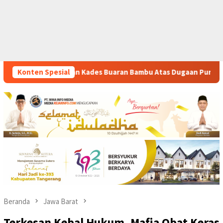
n Bambu Atas Dugaan Pungutan Liar Pengurusan PM 1
Konten Spesial
Di
Beranda
Jawa Barat
Terkesan Kebal Hukum, Mafia Obat Keras