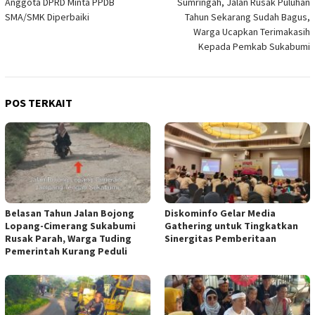
Anggota DPRD Minta PPDB
Sumringah, Jalan Rusak Puluhan
SMA/SMK Diperbaiki
Tahun Sekarang Sudah Bagus,
Warga Ucapkan Terimakasih
Kepada Pemkab Sukabumi
POS TERKAIT
Belasan Tahun Jalan Bojong
Diskominfo Gelar Media
Lopang-Cimerang Sukabumi
Gathering untuk Tingkatkan
Rusak Parah, Warga Tuding
Sinergitas Pemberitaan
Pemerintah Kurang Peduli