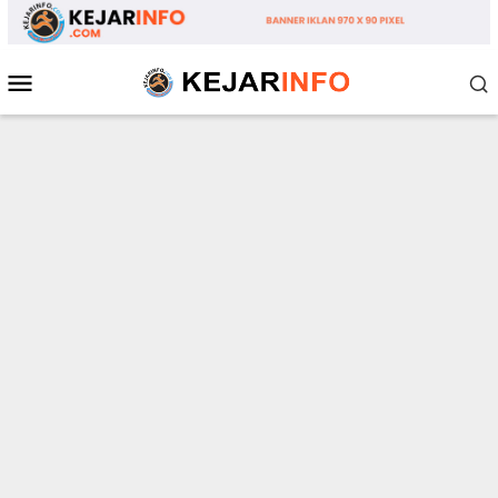
Loncat
ke
konten
Menu
Mobile