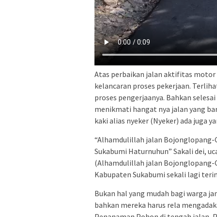
Atas perbaikan jalan aktifitas motor
kelancaran proses pekerjaan. Terliha
proses pengerjaanya. Bahkan selesai 
menikmati hangat nya jalan yang bar
kaki alias nyeker (Nyeker) ada juga y
“Alhamdulillah jalan Bojonglopang
Sukabumi Haturnuhun” Sakali dei, uc
(Alhamdulillah jalan Bojonglopang-
Kabupaten Sukabumi sekali lagi ter
Bukan hal yang mudah bagi warga jam
bahkan mereka harus rela mengadaka
Penanaman Pohon di tengah jalan, P