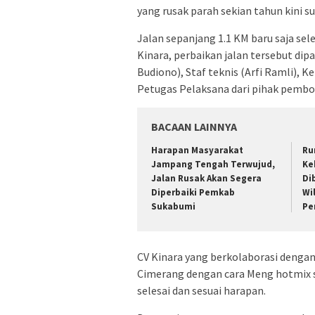
yang rusak parah sekian tahun kini 
Jalan sepanjang 1.1 KM baru saja sel
Kinara, perbaikan jalan tersebut d
Budiono), Staf teknis (Arfi Ramli), 
Petugas Pelaksana dari pihak pembo
BACAAN LAINNYA
Harapan Masyarakat
Ru
Jampang Tengah Terwujud,
Ke
Jalan Rusak Akan Segera
Di
Diperbaiki Pemkab
Wi
Sukabumi
Pe
CV Kinara yang berkolaborasi denga
Cimerang dengan cara Meng hotmix s
selesai dan sesuai harapan.