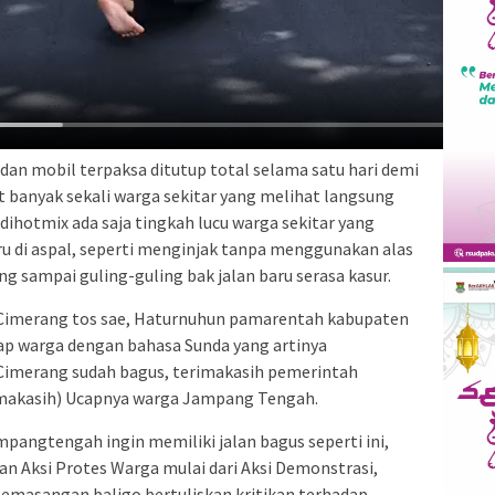
 dan mobil terpaksa ditutup total selama satu hari demi
t banyak sekali warga sekitar yang melihat langsung
dihotmix ada saja tingkah lucu warga sekitar yang
u di aspal, seperti menginjak tanpa menggunakan alas
ang sampai guling-guling bak jalan baru serasa kasur.
-Cimerang tos sae, Haturnuhun pamarentah kabupaten
ap warga dengan bahasa Sunda yang artinya
Cimerang sudah bagus, terimakasih pemerintah
imakasih) Ucapnya warga Jampang Tengah.
pangtengah ingin memiliki jalan bagus seperti ini,
n Aksi Protes Warga mulai dari Aksi Demonstrasi,
emasangan baligo bertuliskan kritikan terhadap