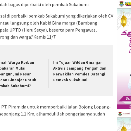
sudah bagus diperbaiki oleh pemkab Sukabumi.
esai di perbaiki pemkab Sukabumi yang dikerjakan oleh CV
ipantau langsung oleh Kabid Bina marga (Bambang
Kepala UPTD (Heru Setya), beserta para Pengawas,
rong dan warga.”Kamis 11/7
mah Warga Korban
Ini Tujuan Wildan Ginanjar
bakaran Mulai
Aktivis Jampang Tengah dan
bangun, Ini Pesan
Perwakilan Pemdes Datangi
ldan Ginanjar Untuk
Pemkab Sukabumi
mkab Sukabumi?
n PT. Piramida untuk memperbaiki jalan Bojong Lopang-
epanjang 1.1 Km, alhamdulillah pengerjaanya sudah