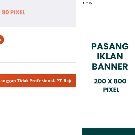
tutup
n
. Rajeg Media Telekomunikasi Jadi Sorotan Pelanggan