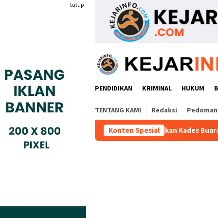
Loncat
tutup
ke
konten
PENDIDIKAN
KRIMINAL
HUKUM
TENTANG KAMI
Redaksi
Pedoman 
Warga Adukan Kades Buaran Bambu Atas Dugaan Punguta
Konten Spesial