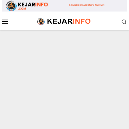
Loncat
ke
konten
Menu
Mobile