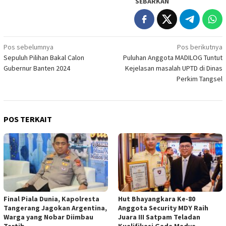
SEBARKAN
Navigasi
Pos sebelumnya
Pos berikutnya
Sepuluh Pilihan Bakal Calon
Puluhan Anggota MADILOG Tuntut
pos
Gubernur Banten 2024
Kejelasan masalah UPTD di Dinas
Perkim Tangsel
POS TERKAIT
Final Piala Dunia, Kapolresta
Hut Bhayangkara Ke-80
Tangerang Jagokan Argentina,
Anggota Security MDY Raih
Warga yang Nobar Diimbau
Juara III Satpam Teladan
Tertib
Kualifikasi Gada Madya