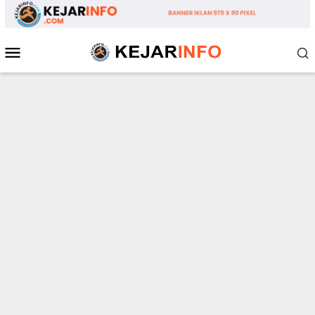
Loncat
ke
konten
Menu
Mobile