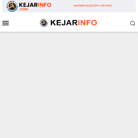
Loncat
ke
konten
Menu
Mobile