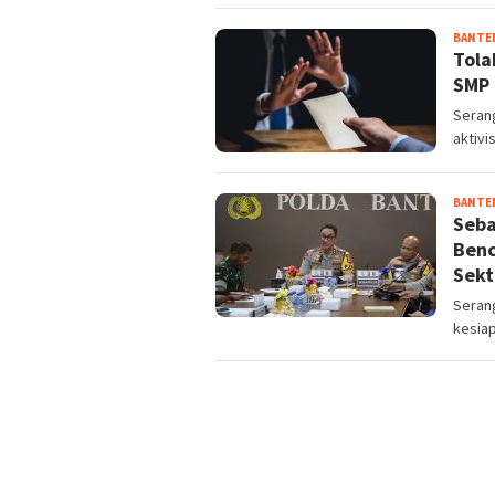
BANTE
Tola
SMP 
Serang
aktivi
BANTE
Seba
Benc
Sekt
Serang
kesia