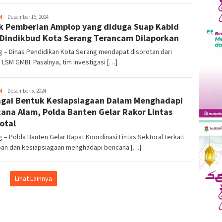
N
Kejar
Desember 16, 2024
k Pemberian Amplop yang diduga Suap Kabid
Info
Dindikbud Kota Serang Terancam Dilaporkan
 – Dinas Pendidikan Kota Serang mendapat disorotan dari
s LSM GMBI. Pasalnya, tim investigasi […]
N
Kejar
Desember 5, 2024
gai Bentuk Kesiapsiagaan Dalam Menghadapi
Info
ana Alam, Polda Banten Gelar Rakor Lintas
otal
 – Polda Banten Gelar Rapat Koordinasi Lintas Sektoral terkait
pan dan kesiapsiagaan menghadapi bencana […]
Lihat Lainnya