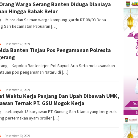
Orang Warga Serang Banten Diduga Dianiaya
Info
an Hingga Babak Belur
g – Misra dan Salman warga kampung gardu RT 08/03 Desa
ng Sari kecamatan Pabuaran […]
N
Kejar
Desember 27, 2024
lda Banten Tinjau Pos Pengamanan Polresta
Info
gerang
ang – Kapolda Banten Irjen Pol Suyudi Ario Seto melaksanakan
tauan pos pengamanan Nataru di […]
N
Kejar
Desember 21, 2024
at Waktu Kerja Panjang Dan Upah Dibawah UMK,
Info
awan Ternak PT. GSU Mogok Kerja
g – sebanyak 15 karyawan PT. Gunung Sari Utama yang bergerak
ng perternakan ayam broiler […]
N
Kejar
Desember 20, 2024