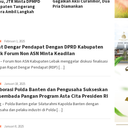
Gagalkan Aksi Curanmor, Dua
Obat I
u, JTR Minta DPMPD
Pria Diamankan
Diama
paten Tangerang
ra Ambil Langkah
N
Kejar
Februari 1, 2025
t Dengar Pendapat Dengan DPRD Kabupaten
Info
k Forum Non ASN Minta Keadilan
– Forum Non ASN Kabupaten Lebak menggelar diskusi finalisasi
apan Rapat Dengar Pendapat (RDP) […]
N
Kejar
Januari 18, 2025
borasi Polda Banten dan Pengusaha Sukseskan
Info
embada Pangan Program Asta Cita Presiden RI
 – Polda Banten gelar Silaturahmi Kapolda Banten dengan
aha dan pelaku industri di Polda […]
N
Kejar
Januari 8, 2025