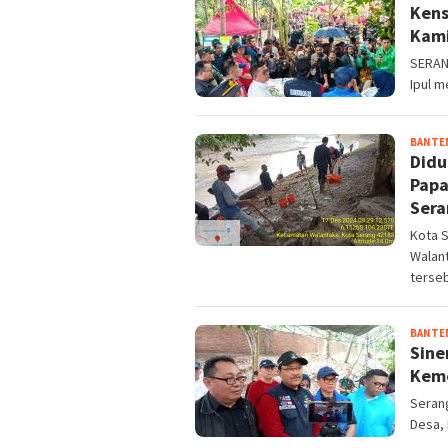
Kens
Kami
SERANG
Ipul m
BANTE
Didu
Papa
Sera
Kota 
Walan
terse
BANTE
Sine
Kem
Serang
Desa,