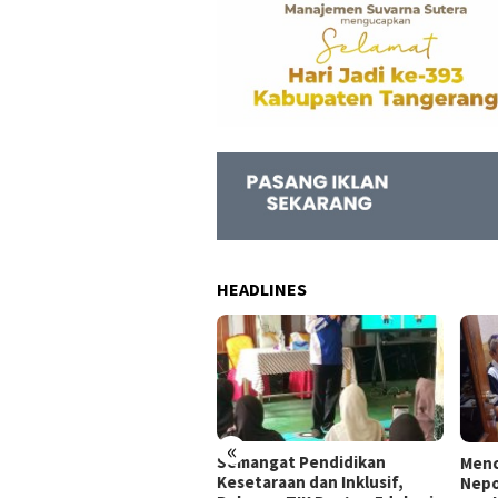
HEADLINES
«
ati Maesyal Apresiasi
Semangat Pendidikan
Menc
siasi Kejaksaan Negeri
Kesetaraan dan Inklusif,
Nepo