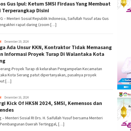
os Gus Ipul: Ketum SMSI Firdaus Yang Membuat
Info
 Terperangkap Disini
 – Menteri Sosial Republik Indonesia, Saifullah Yusuf atau Gus
engakhiri rapat daring (zoom […]
N
Kejar
Desember 19, 2024
ga Ada Unsur KKN, Kontraktor Tidak Memasang
Info
n Informasi Proyek Turap Di Walantaka Kota
ng
Serang-Proyek Turap di kelurahan Pengampelan Kecamatan
taka Kota Serang patut dipertanyakan, pasalnya proyek
but […]
N
Kejar
Desember 16, 2024
rgi Kick Of HKSN 2024, SMSI, Kemensos dan
Info
endes
 – Menteri Sosial RI Drs. H. Saifullah Yusuf bersama Menteri
 Pembangunan Daerah Tertinggal, […]