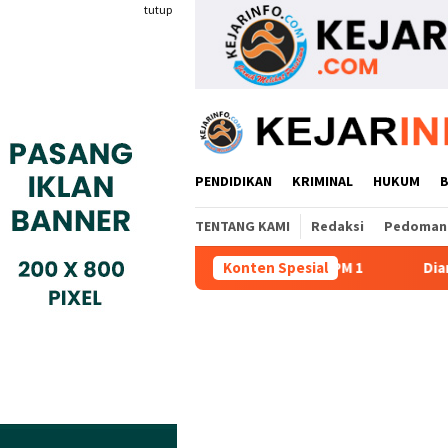
Loncat
tutup
ke
konten
PENDIDIKAN
KRIMINAL
HUKUM
TENTANG KAMI
Redaksi
Pedoman 
utan Liar Pengurusan PM 1
Konten Spesial
Dianggap Tidak Profesional,