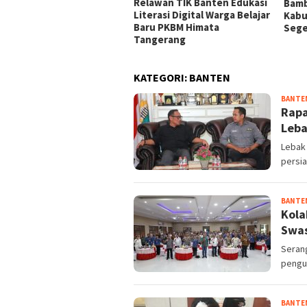
gerang, Apdesi Dapat
Relawan TIK Banten Edukasi
Bamb
mbekalan Aspek Hukum
Literasi Digital Warga Belajar
Kabu
Baru PKBM Himata
Sege
Tangerang
KATEGORI:
BANTEN
BANTE
Rapa
Leba
Lebak 
persi
BANTE
Kola
Swas
Serang
pengus
BANTE