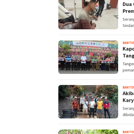
Dua 
Prem
Seran
Sinda
BANTE
Kapo
Tan
Tanger
peman
BANTE
Akib
Kary
Seran
dibida
BANTE