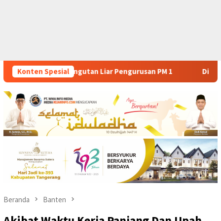
ngurusan PM 1
Konten Spesial
Dianggap Tidak Profesional, PT. Rajeg M
Beranda
Banten
Akibat Waktu Kerja Panjang Dan Upah