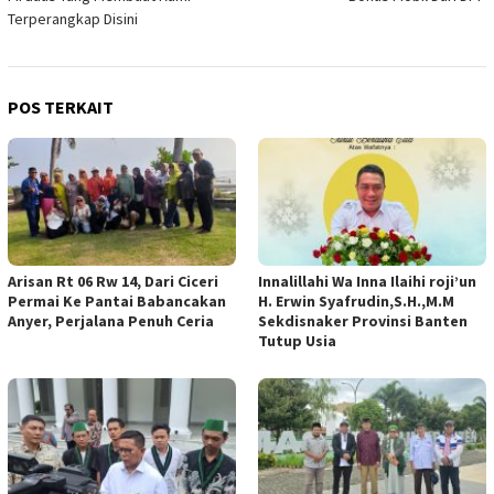
Terperangkap Disini
POS TERKAIT
Arisan Rt 06 Rw 14, Dari Ciceri
Innalillahi Wa Inna Ilaihi roji’un
Permai Ke Pantai Babancakan
H. Erwin Syafrudin,S.H.,M.M
Anyer, Perjalana Penuh Ceria
Sekdisnaker Provinsi Banten
Tutup Usia