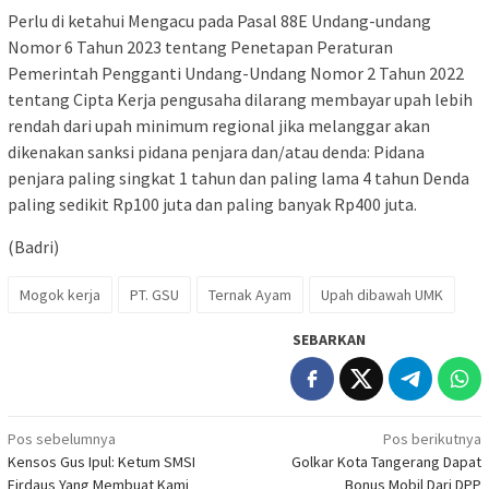
Perlu di ketahui Mengacu pada Pasal 88E Undang-undang
Nomor 6 Tahun 2023 tentang Penetapan Peraturan
Pemerintah Pengganti Undang-Undang Nomor 2 Tahun 2022
tentang Cipta Kerja pengusaha dilarang membayar upah lebih
rendah dari upah minimum regional jika melanggar akan
dikenakan sanksi pidana penjara dan/atau denda: Pidana
penjara paling singkat 1 tahun dan paling lama 4 tahun Denda
paling sedikit Rp100 juta dan paling banyak Rp400 juta.
(Badri)
Mogok kerja
PT. GSU
Ternak Ayam
Upah dibawah UMK
SEBARKAN
Navigasi
Pos sebelumnya
Pos berikutnya
Kensos Gus Ipul: Ketum SMSI
Golkar Kota Tangerang Dapat
pos
Firdaus Yang Membuat Kami
Bonus Mobil Dari DPP