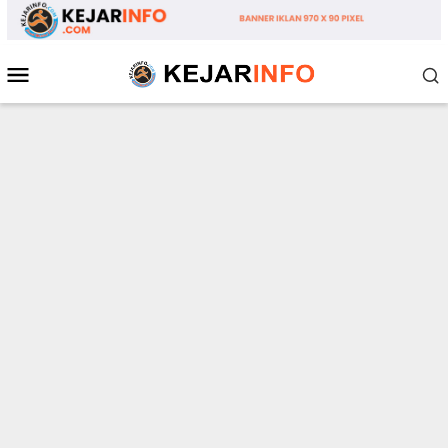
Loncat
ke
konten
Menu
Mobile