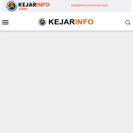
Loncat
ke
konten
Menu
Mobile