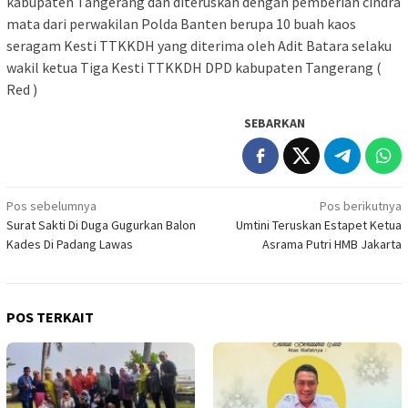
kabupaten Tangerang dan diteruskan dengan pemberian cindra
mata dari perwakilan Polda Banten berupa 10 buah kaos
seragam Kesti TTKKDH yang diterima oleh Adit Batara selaku
wakil ketua Tiga Kesti TTKKDH DPD kabupaten Tangerang (
Red )
SEBARKAN
Navigasi
Pos sebelumnya
Pos berikutnya
Surat Sakti Di Duga Gugurkan Balon
Umtini Teruskan Estapet Ketua
pos
Kades Di Padang Lawas
Asrama Putri HMB Jakarta
POS TERKAIT