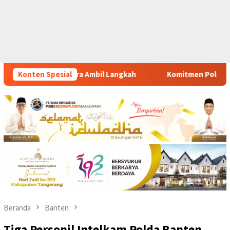
ah
Konten Spesial
Komitmen Polsek Tigaraksa Tindak Tegas Peredaran O
Beranda
Banten
Tiga Personil Intelkam Polda Banten