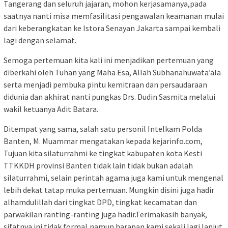
Tangerang dan seluruh jajaran, mohon kerjasamanya,pada
saatnya nanti misa memfasilitasi pengawalan keamanan mulai
dari keberangkatan ke Istora Senayan Jakarta sampai kembali
lagi dengan selamat.
Semoga pertemuan kita kali ini menjadikan pertemuan yang
diberkahi oleh Tuhan yang Maha Esa, Allah Subhanahuwata’ala
serta menjadi pembuka pintu kemitraan dan persaudaraan
didunia dan akhirat nanti pungkas Drs. Dudin Sasmita melalui
wakil ketuanya Adit Batara.
Ditempat yang sama, salah satu personil Intelkam Polda
Banten, M. Muammar mengatakan kepada kejarinfo.com,
Tujuan kita silaturrahmi ke tingkat kabupaten kota Kesti
TTKKDH provinsi Banten tidak lain tidak bukan adalah
silaturrahmi, selain perintah agama juga kami untuk mengenal
lebih dekat tatap muka pertemuan. Mungkin disini juga hadir
alhamdulillah dari tingkat DPD, tingkat kecamatan dan
parwakilan ranting-ranting juga hadir.Terimakasih banyak,
sifatnya ini tidak formal,namun harapan kami sekali lagi lanjut