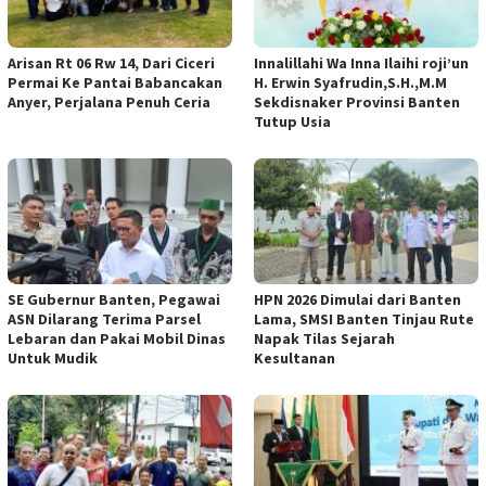
Arisan Rt 06 Rw 14, Dari Ciceri
Innalillahi Wa Inna Ilaihi roji’un
Permai Ke Pantai Babancakan
H. Erwin Syafrudin,S.H.,M.M
Anyer, Perjalana Penuh Ceria
Sekdisnaker Provinsi Banten
Tutup Usia
SE Gubernur Banten, Pegawai
HPN 2026 Dimulai dari Banten
ASN Dilarang Terima Parsel
Lama, SMSI Banten Tinjau Rute
Lebaran dan Pakai Mobil Dinas
Napak Tilas Sejarah
Untuk Mudik
Kesultanan