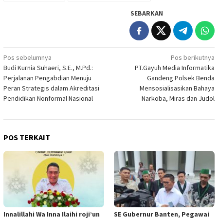
SEBARKAN
Navigasi
Pos sebelumnya
Pos berikutnya
Budi Kurnia Suhaeri, S.E., M.Pd.:
PT.Gayuh Media Informatika
pos
Perjalanan Pengabdian Menuju
Gandeng Polsek Benda
Peran Strategis dalam Akreditasi
Mensosialisasikan Bahaya
Pendidikan Nonformal Nasional
Narkoba, Miras dan Judol
POS TERKAIT
Innalillahi Wa Inna Ilaihi roji’un
SE Gubernur Banten, Pegawai