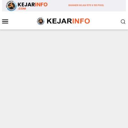
Loncat
ke
konten
Menu
Mobile