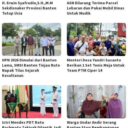
H. Erwin Syafrudin,S.H.,M.M
ASN Dilarang Terima Parsel
Sekdisnaker Provinsi Banten
Lebaran dan Pakai Mobil Dinas
Tutup Usia
Untuk Mudik
HPN 2026 Dimulai dari Banten
Menteri Desa Yandri Susanto
Lama, SMSI Banten Tinjau Rute
Berikan 1 Set Tenis Meja Untuk
Napak Tilas Sejarah
Team PTM Ciper 14
Kesultanan
Istri Mendes PDT Ratu
Warga Undar Andir Serang
Rachmatu Zakiyah Dilantik Jadi
Banten Stop Pembangunan