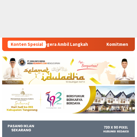
il Langkah
Konten Spesial
Komitmen Polsek Tigaraksa Tindak Tegas Per