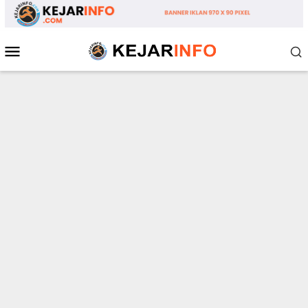
Loncat
ke
konten
Menu
Mobile