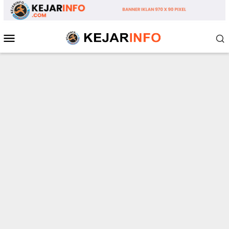
Loncat
ke
konten
Menu
Mobile