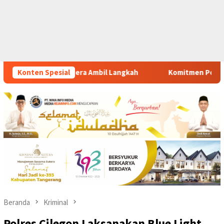
gkah
Konten Spesial
Komitmen Polsek Tigaraksa Tindak Tegas Peredaran
Beranda
Kriminal
Polres Cilegon Laksanakan Blue Light