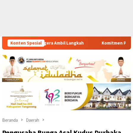
kah
Konten Spesial
Komitmen Polsek Tigaraksa Tindak Tegas Peredaran 
Beranda
Daerah
Pengusaha Bunga Asal Kudus Durhaka