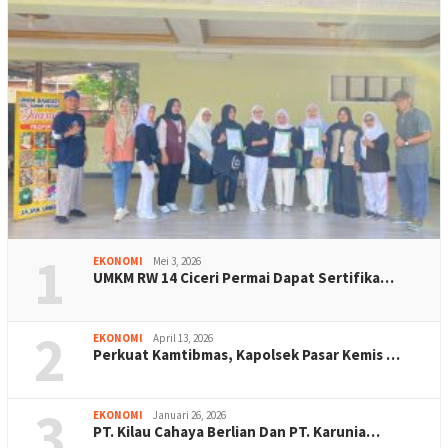
1
EKONOMI
Mei 3, 2026
UMKM RW 14 Ciceri Permai Dapat Sertifika…
2
EKONOMI
April 13, 2026
Perkuat Kamtibmas, Kapolsek Pasar Kemis …
3
EKONOMI
Januari 26, 2026
PT. Kilau Cahaya Berlian Dan PT. Karunia…