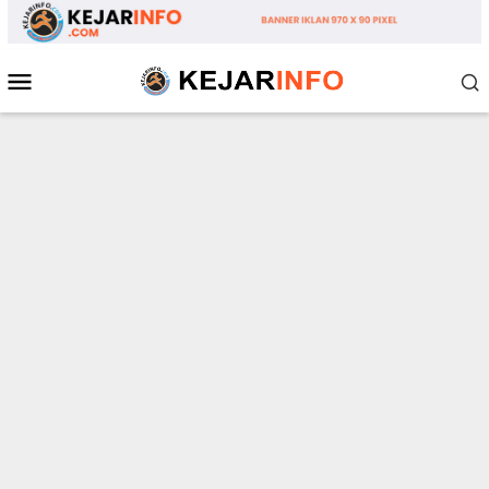
Loncat
ke
konten
Menu
Mobile