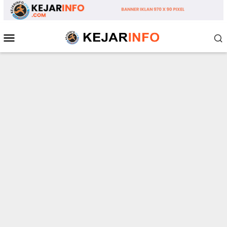
Loncat
ke
konten
Menu
Mobile