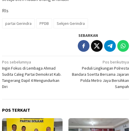
Rls
partai Gerindra
PPDB
Sekjen Gerindra
SEBARKAN
Navigasi
Pos sebelumnya
Pos berikutnya
Ingin Fokus di Lembaga Ahmad
Peduli Lingkungan Polresta
pos
Sudita Caleg Partai Demokrat Kab.
Bandara Soetta Bersama Jajaran
Tangerang Dapil 4 Mengundurkan
Polda Metro Jaya Bersihkan
Diri
Sampah
POS TERKAIT