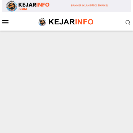
Loncat
ke
konten
Menu
Mobile