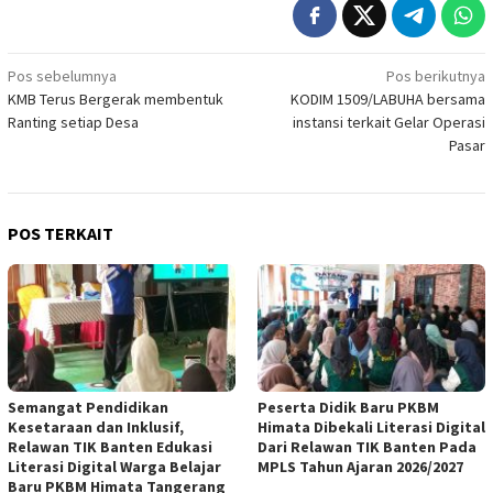
Navigasi
Pos sebelumnya
Pos berikutnya
KMB Terus Bergerak membentuk
KODIM 1509/LABUHA bersama
pos
Ranting setiap Desa
instansi terkait Gelar Operasi
Pasar
POS TERKAIT
Semangat Pendidikan
Peserta Didik Baru PKBM
Kesetaraan dan Inklusif,
Himata Dibekali Literasi Digital
Relawan TIK Banten Edukasi
Dari Relawan TIK Banten Pada
Literasi Digital Warga Belajar
MPLS Tahun Ajaran 2026/2027
Baru PKBM Himata Tangerang