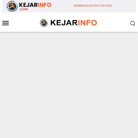
Loncat
ke
konten
Menu
Mobile