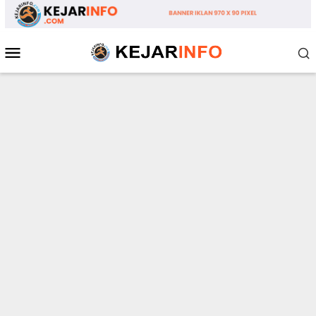
Loncat
ke
konten
Menu
Mobile