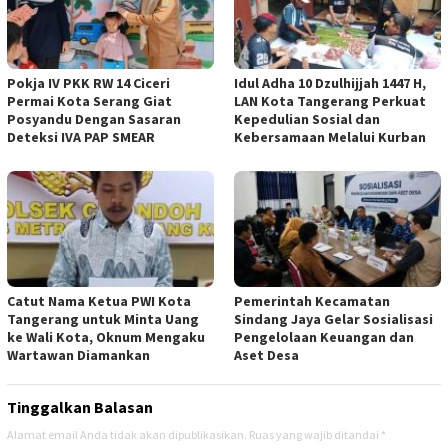
Pokja IV PKK RW 14 Ciceri
Idul Adha 10 Dzulhijjah 1447 H,
Permai Kota Serang Giat
LAN Kota Tangerang Perkuat
Posyandu Dengan Sasaran
Kepedulian Sosial dan
Deteksi IVA PAP SMEAR
Kebersamaan Melalui Kurban
Catut Nama Ketua PWI Kota
Pemerintah Kecamatan
Tangerang untuk Minta Uang
Sindang Jaya Gelar Sosialisasi
ke Wali Kota, Oknum Mengaku
Pengelolaan Keuangan dan
Wartawan Diamankan
Aset Desa
Tinggalkan Balasan
Alamat email Anda tidak akan dipublikasikan.
Ruas yang wajib ditandai
*