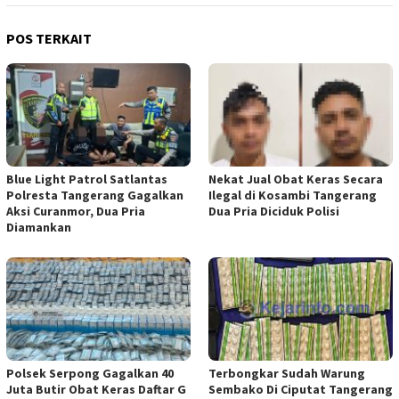
POS TERKAIT
Blue Light Patrol Satlantas
Nekat Jual Obat Keras Secara
Polresta Tangerang Gagalkan
Ilegal di Kosambi Tangerang
Aksi Curanmor, Dua Pria
Dua Pria Diciduk Polisi
Diamankan
Polsek Serpong Gagalkan 40
Terbongkar Sudah Warung
Juta Butir Obat Keras Daftar G
Sembako Di Ciputat Tangerang