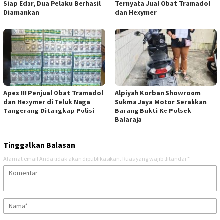
Siap Edar, Dua Pelaku Berhasil
Ternyata Jual Obat Tramadol
Diamankan
dan Hexymer
Apes !!! Penjual Obat Tramadol
Alpiyah Korban Showroom
dan Hexymer di Teluk Naga
Sukma Jaya Motor Serahkan
Tangerang Ditangkap Polisi
Barang Bukti Ke Polsek
Balaraja
Tinggalkan Balasan
Alamat email Anda tidak akan dipublikasikan.
Ruas yang wajib ditandai
*