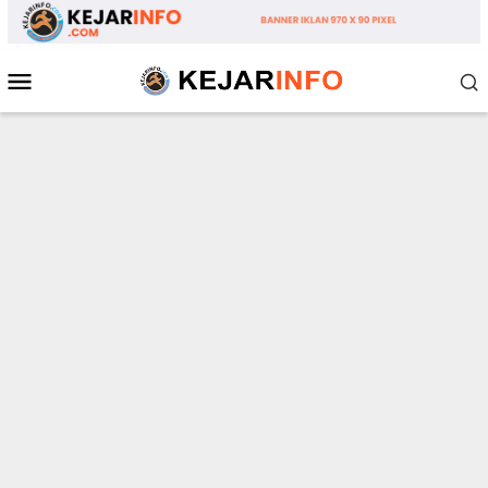
Loncat
ke
konten
Menu
Mobile