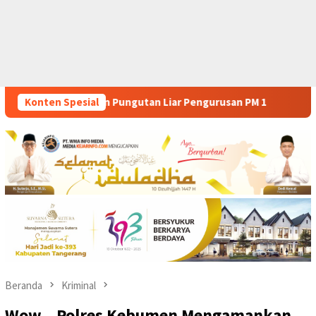
gurusan PM 1
Konten Spesial
Dianggap Tidak Profesional, PT. Rajeg Med
Beranda
Kriminal
Wow…Polres Kebumen Mengamankan