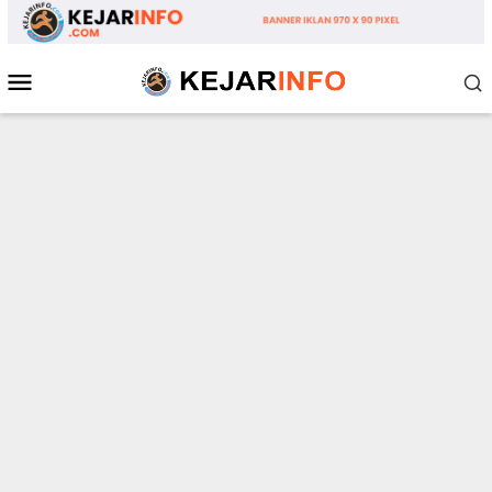
Loncat
ke
konten
Menu
Mobile