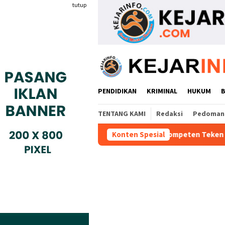
Loncat
tutup
ke
konten
PENDIDIKAN
KRIMINAL
HUKUM
TENTANG KAMI
Redaksi
Pedoman 
 Industri Gyokai Indonesia Kompeten Teken MoU Dengan BBPVP S
Konten Spesial