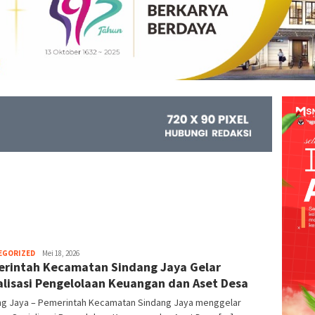
EGORIZED
Kejar
Mei 18, 2026
rintah Kecamatan Sindang Jaya Gelar
Info
alisasi Pengelolaan Keuangan dan Aset Desa
ng Jaya – Pemerintah Kecamatan Sindang Jaya menggelar