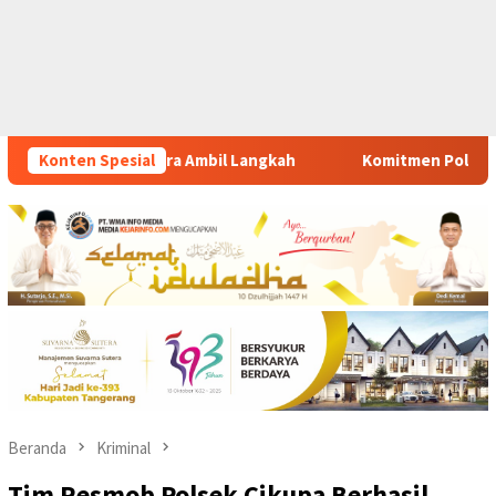
ah
Konten Spesial
Komitmen Polsek Tigaraksa Tindak Tegas Peredaran Ob
Beranda
Kriminal
Tim Resmob Polsek Cikupa Berhasil