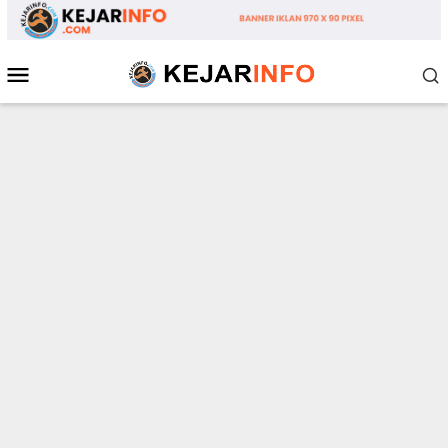
Loncat
ke
konten
Menu
Mobile