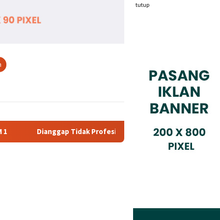
tutup
n
dak Profesional, PT. Rajeg Media Telekomunikasi Jadi Sorotan 