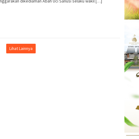
nggarakan dikediaman Abah Uci Sanusi selaku wakil […]
Lihat Lainnya