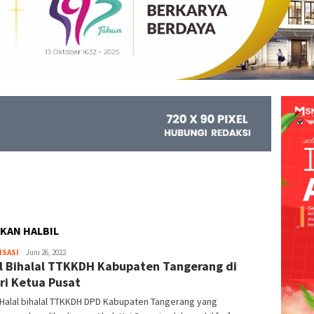
KAN HALBIL
ISASI
Kejar
Juni 26, 2022
l Bihalal TTKKDH Kabupaten Tangerang di
Info
ri Ketua Pusat
Halal bihalal TTKKDH DPD Kabupaten Tangerang yang