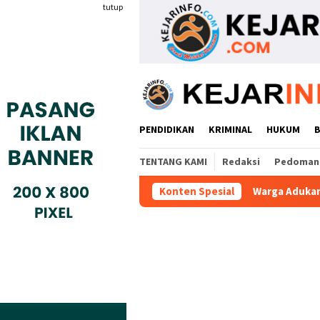
Loncat
tutup
ke
konten
PENDIDIKAN
KRIMINAL
HUKUM
TENTANG KAMI
Redaksi
Pedoman 
Dengan BBPVP Serang
Warga Adukan Kades Buaran Bambu 
Konten Spesial