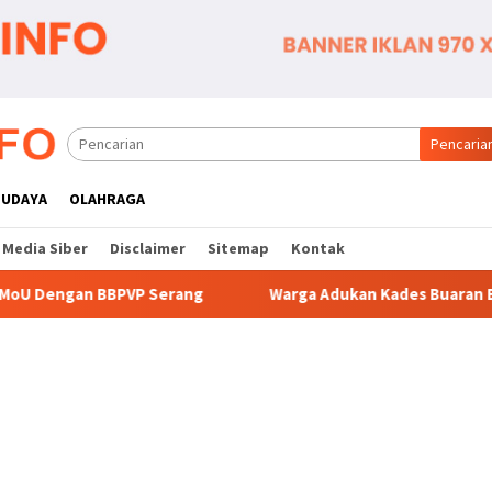
Pencaria
BUDAYA
OLAHRAGA
Media Siber
Disclaimer
Sitemap
Kontak
rang
Warga Adukan Kades Buaran Bambu Atas Dugaan Pun