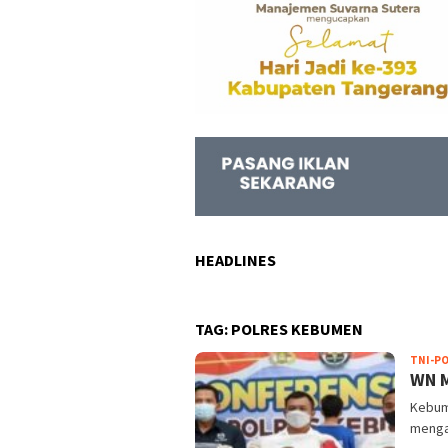
HEADLINES
TAG:
POLRES KEBUMEN
TNI-PO
WN M
Kebum
mengat