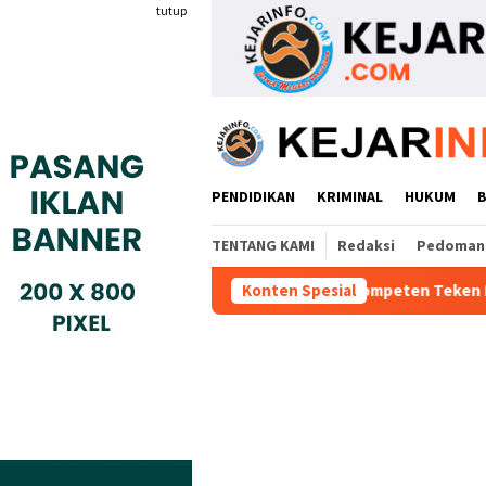
Loncat
tutup
ke
konten
PENDIDIKAN
KRIMINAL
HUKUM
TENTANG KAMI
Redaksi
Pedoman 
Industri Gyokai Indonesia Kompeten Teken MoU Dengan BBPVP Se
Konten Spesial