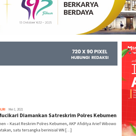
LRI
Kejar
Mei 1, 2021
ucikari Diamankan Satreskrim Polres Kebumen
Info
en – Kasat Reskrim Polres Kebumen, AKP Afiditya Arief Wibowo
akan, satu tersangka berinisial WN […]