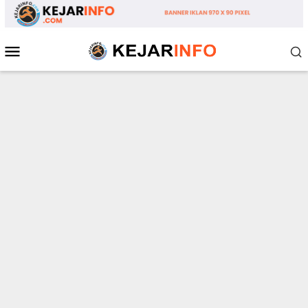
Loncat
ke
konten
Menu
Mobile