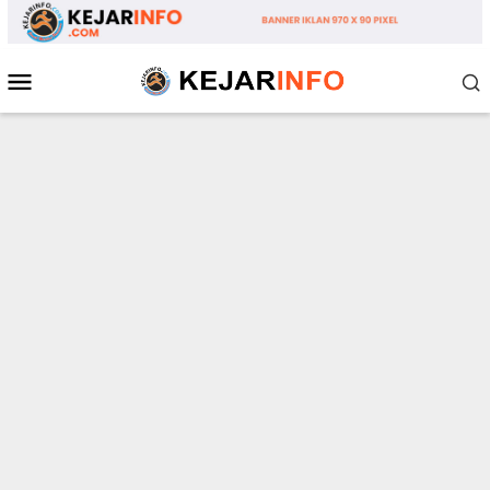
Loncat
ke
konten
Menu
Mobile