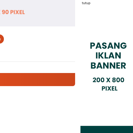
tutup
n
Mencuatnya Dugaan Nepotisme Desa Buaran B