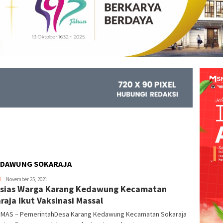
EDAWUNG SOKARAJA
H
Kejar
November 25, 2021
sias Warga Karang Kedawung Kecamatan
Info
raja Ikut Vaksinasi Massal
MAS – PemerintahDesa Karang Kedawung Kecamatan Sokaraja