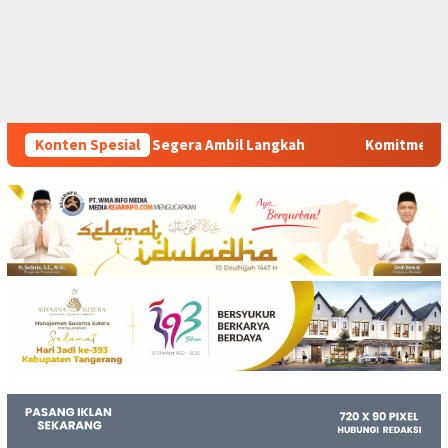
mbil Langkah
Konten Spesial
Komitmen Polsek Tigaraksa Tindak Tegas P