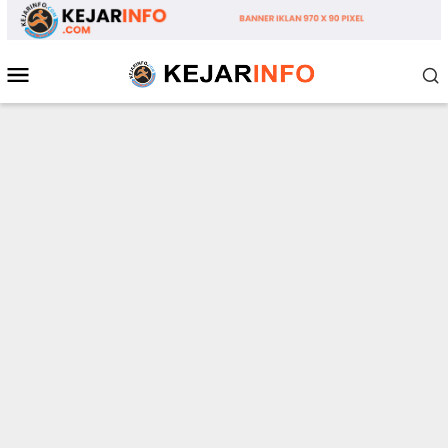
Loncat
ke
konten
Menu
Mobile