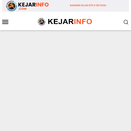
Loncat
ke
konten
Menu
Mobile