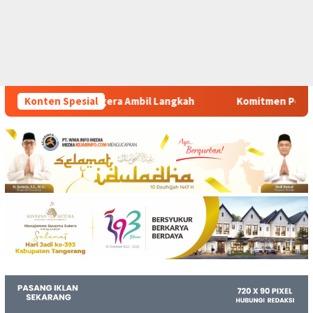
l Langkah
Konten Spesial
Komitmen Polsek Tigaraksa Tindak Tegas Pere