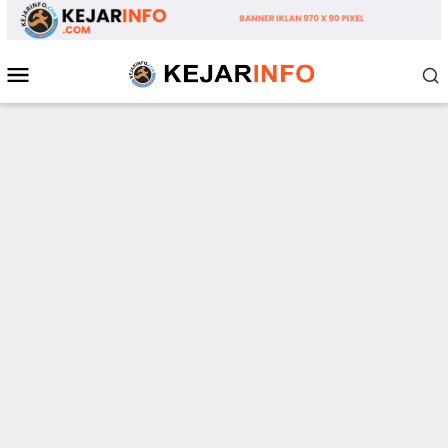
Loncat
ke
konten
Menu
Mobile