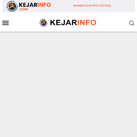
Loncat
ke
konten
Menu
Mobile