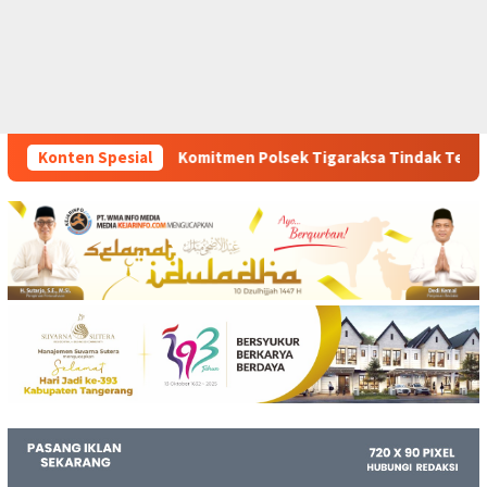
en Polsek Tigaraksa Tindak Tegas Peredaran Obat Ilegal, Dua P
Konten Spesial