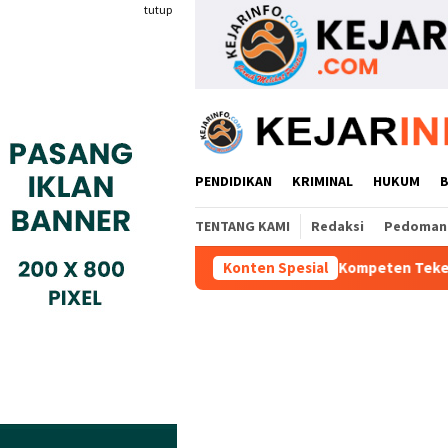
Loncat
tutup
ke
konten
PENDIDIKAN
KRIMINAL
HUKUM
TENTANG KAMI
Redaksi
Pedoman 
is Industri Gyokai Indonesia Kompeten Teken MoU Dengan BBPVP
Konten Spesial