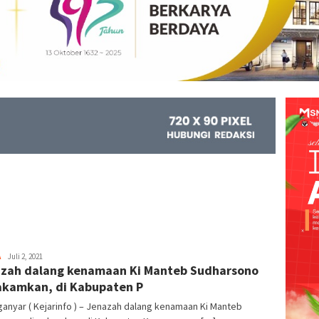
A
Kejar
Juli 2, 2021
zah dalang kenamaan Ki Manteb Sudharsono
Info
kamkan, di Kabupaten P
anyar ( Kejarinfo ) – Jenazah dalang kenamaan Ki Manteb