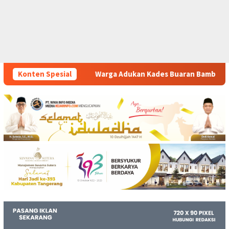
Warga Adukan Kades Buaran Bambu Atas Dugaan Pungutan Liar
Konten Spesial