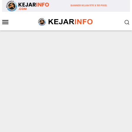
Loncat
ke
konten
Menu
Mobile