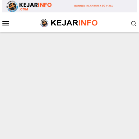
Loncat
ke
konten
Menu
Mobile