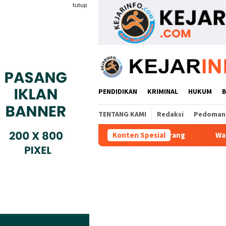
Loncat
tutup
ke
konten
PENDIDIKAN
KRIMINAL
HUKUM
TENTANG KAMI
Redaksi
Pedoman 
ken MoU Dengan BBPVP Serang
Konten Spesial
Warga Adukan Kades Buaran