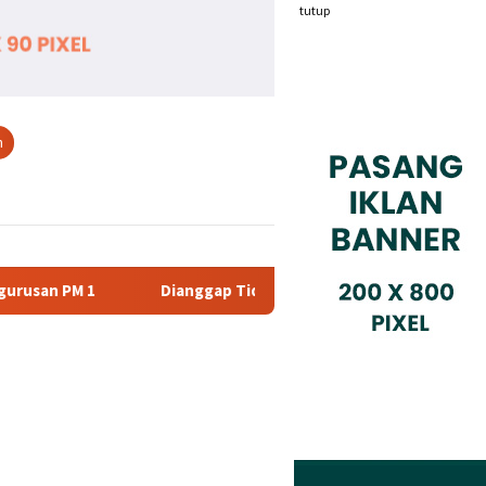
tutup
n
nggap Tidak Profesional, PT. Rajeg Media Telekomunikasi Jadi S