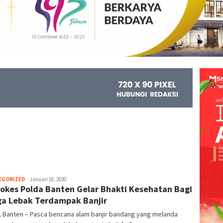
EGORIZED
Kejar
Januari 18, 2020
okes Polda Banten Gelar Bhakti Kesehatan Bagi
Info
a Lebak Terdampak Banjir
, Banten – Pasca bencana alam banjir bandang yang melanda