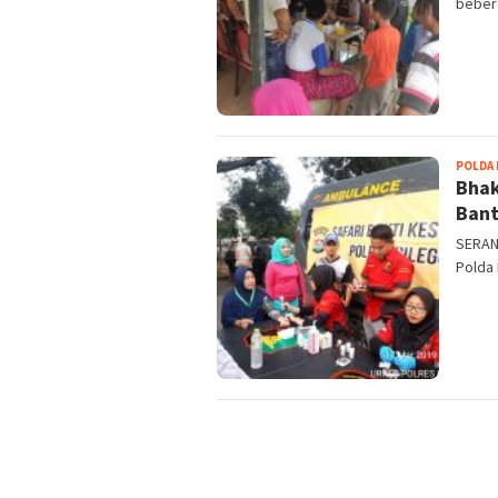
beber
POLDA
Bhak
Bant
SERAN
Polda 