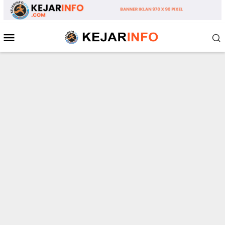
Loncat
ke
konten
Menu
Mobile