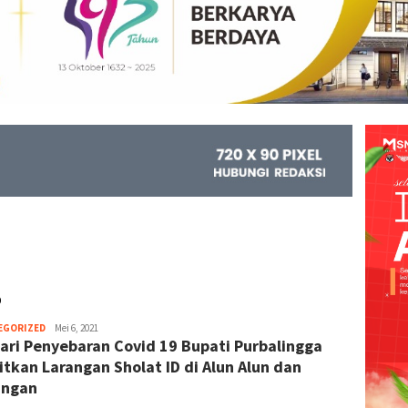
D
EGORIZED
Kejar
Mei 6, 2021
ari Penyebaran Covid 19 Bupati Purbalingga
Info
itkan Larangan Sholat ID di Alun Alun dan
angan