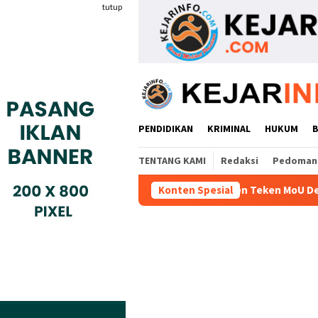
Loncat
tutup
ke
konten
PENDIDIKAN
KRIMINAL
HUKUM
TENTANG KAMI
Redaksi
Pedoman 
ri Gyokai Indonesia Kompeten Teken MoU Dengan BBPVP Serang
Konten Spesial