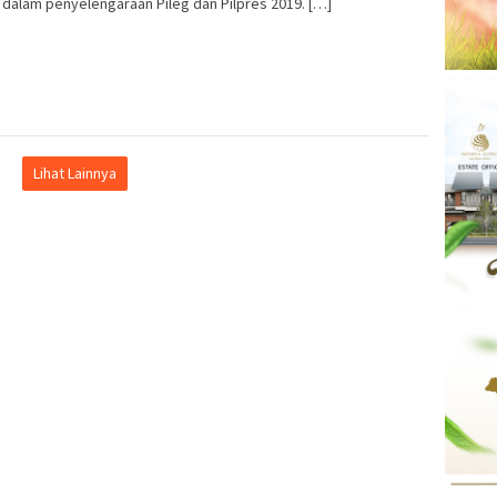
dalam penyelengaraan Pileg dan Pilpres 2019. […]
Lihat Lainnya