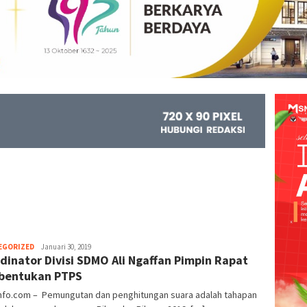
EGORIZED
Kejar
Januari 30, 2019
dinator Divisi SDMO Ali Ngaffan Pimpin Rapat
Info
bentukan PTPS
info.com – Pemungutan dan penghitungan suara adalah tahapan