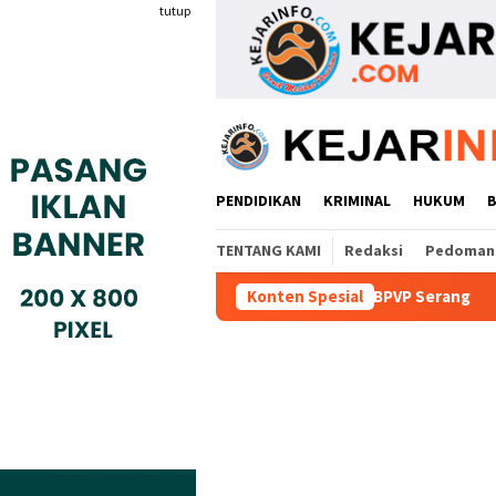
Loncat
tutup
ke
konten
PENDIDIKAN
KRIMINAL
HUKUM
TENTANG KAMI
Redaksi
Pedoman 
peten Teken MoU Dengan BBPVP Serang
Konten Spesial
Warga Adukan Kade