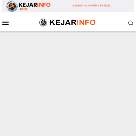
Loncat
ke
konten
Menu
Mobile