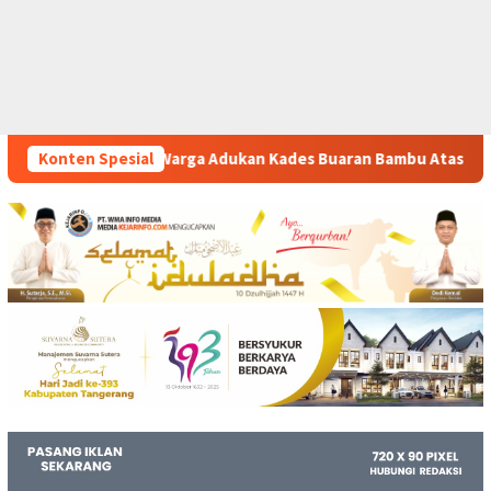
kan Kades Buaran Bambu Atas Dugaan Pungutan Liar Pengurusa
Konten Spesial