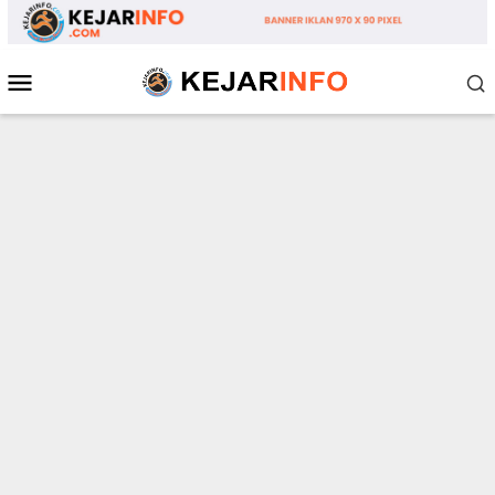
Loncat
ke
konten
Menu
Mobile