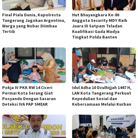
Final Piala Dunia, Kapolresta
Hut Bhayangkara Ke-80
Tangerang Jagokan Argentina,
Anggota Security MDY Raih
Warga yang Nobar Diimbau
Juara III Satpam Teladan
Tertib
Kualifikasi Gada Madya
Tingkat Polda Banten
Pokja IV PKK RW 14 Ciceri
Idul Adha 10 Dzulhijjah 1447 H,
Permai Kota Serang Giat
LAN Kota Tangerang Perkuat
Posyandu Dengan Sasaran
Kepedulian Sosial dan
Deteksi IVA PAP SMEAR
Kebersamaan Melalui Kurban