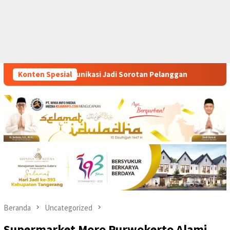
otan Pelanggan
Konten Spesial
Dua Helikopter Water Bombing Atasi Keba
Beranda
Uncategorized
Supermarket Moro Purwokerto Alami