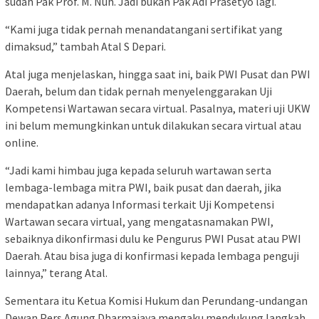
sudah Pak Prof. M. Nuh. Jadi bukan Pak Adi Prasetyo lagi.
“Kami juga tidak pernah menandatangani sertifikat yang
dimaksud,” tambah Atal S Depari.
Atal juga menjelaskan, hingga saat ini, baik PWI Pusat dan PWI
Daerah, belum dan tidak pernah menyelenggarakan Uji
Kompetensi Wartawan secara virtual. Pasalnya, materi uji UKW
ini belum memungkinkan untuk dilakukan secara virtual atau
online.
“Jadi kami himbau juga kepada seluruh wartawan serta
lembaga-lembaga mitra PWI, baik pusat dan daerah, jika
mendapatkan adanya Informasi terkait Uji Kompetensi
Wartawan secara virtual, yang mengatasnamakan PWI,
sebaiknya dikonfirmasi dulu ke Pengurus PWI Pusat atau PWI
Daerah. Atau bisa juga di konfirmasi kepada lembaga penguji
lainnya,” terang Atal.
Sementara itu Ketua Komisi Hukum dan Perundang-undangan
Dewan Pers Agung Dharmajaya mengaku mendukung langkah