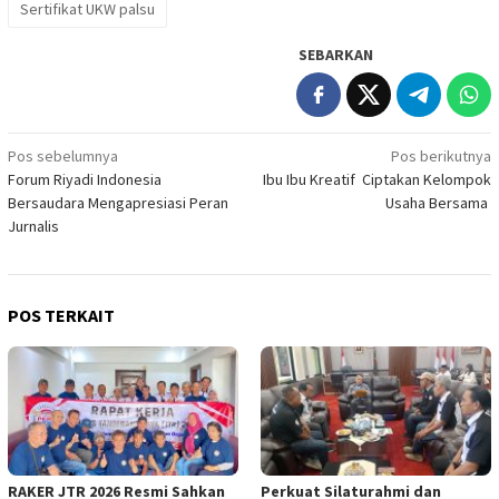
Sertifikat UKW palsu
SEBARKAN
Navigasi
Pos sebelumnya
Pos berikutnya
Forum Riyadi Indonesia
Ibu Ibu Kreatif Ciptakan Kelompok
pos
Bersaudara Mengapresiasi Peran
Usaha Bersama
Jurnalis
POS TERKAIT
RAKER JTR 2026 Resmi Sahkan
Perkuat Silaturahmi dan