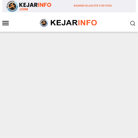
Loncat
ke
konten
Menu
Mobile