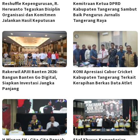
Reshuffle Kepengurusan, R.
Kemitraan Ketua DPRD
Herwanto Tegaskan Disiplin
Kabupaten Tangerang Sambut
Organisasi dan Komitmen
Baik Pengurus Jurnalis
Jalankan Hasil Keputusan
Tangerang Raya
Rakerwil APJII Banten 2026:
KONI Apresiasi Cabor Cricket
Bangun Banten Go Digital,
Kabupaten Tangerang Terkait
Siapkan Investasi Jangka
Kerapihan Berkas Data Atlet
Panjang
H.Misnan SH : Cita-Cita Pencak
Staf Khusus Kementerian