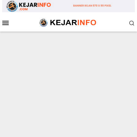
Loncat
ke
konten
Menu
Mobile