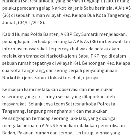
Narkoba (Satresnarkoba) yang berhasil ungkap 1 (satu) orang
pelaku peredaran gelap Narkotika jenis Sabu berinisial A Als AS
(36) di sebuah rumah wilayah Kec. Kelapa Dua Kota Tangerang,
Jumat, (04/01/2018).
Kabid Humas Polda Banten, AKBP Edy Sumardi menjelaskan,
penangkapan terhadap tersangka A Als As (36) ini berawal dari
informasi masyarakat terpercaya bahwa ada pelaku akan
melakukan transaksi Narkotika jenis Sabu, TKP nya di dalam
sebuah rumah tepatnya di wilayah Kel. Bencongan Kec. Kelapa
dua Kota Tangerang, dan sering terjadi penyalahgunaan
Narkotika jenis Sabu di lokasi tersebut, ujarnya.
Kemudian kami melakukan observasi dan menemukan
seseorang yang ciri-cirinya sesuai yang dilaporkan oleh
masyarakat. Selanjutnya team Satresnarkoba Polresta
Tangerang, langsung menghampiri dan melakukan
Penangkapan terhadap seorang laki-laki, yang dicurigai
mengaku bernama A Als S kemudian dilakukan pemeriksaan
Badan, Pakaian, rumah dan tempat tertutup lainnya yang