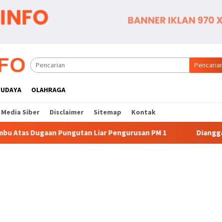
Pencaria
BUDAYA
OLAHRAGA
Media Siber
Disclaimer
Sitemap
Kontak
Liar Pengurusan PM 1
Dianggap Tidak Profesional, PT. R