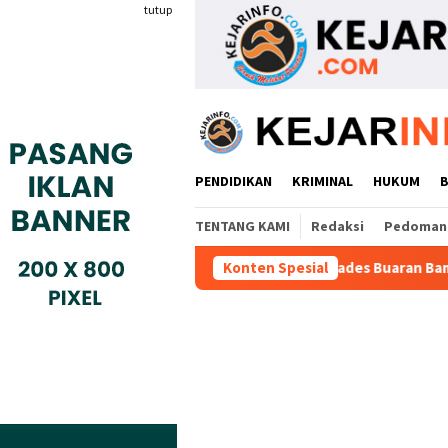
Loncat
tutup
ke
konten
PENDIDIKAN
KRIMINAL
HUKUM
TENTANG KAMI
Redaksi
Pedoman 
Warga Adukan Kades Buaran Bambu Atas Dugaan Pungutan 
Konten Spesial