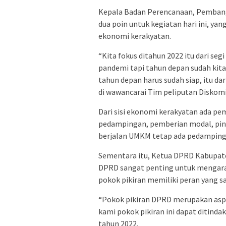
Kepala Badan Perencanaan, Pembang
dua poin untuk kegiatan hari ini, y
ekonomi kerakyatan.
“Kita fokus ditahun 2022 itu dari seg
pandemi tapi tahun depan sudah kita
tahun depan harus sudah siap, itu da
di wawancarai Tim peliputan Diskom
Dari sisi ekonomi kerakyatan ada pe
pedampingan, pemberian modal, pinj
berjalan UMKM tetap ada pedampinga
Sementara itu, Ketua DPRD Kabupat
DPRD sangat penting untuk mengara
pokok pikiran memiliki peran yang sa
“Pokok pikiran DPRD merupakan aspi
kami pokok pikiran ini dapat ditinda
tahun 2022.