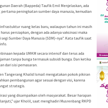
unan Daerah (Bappeda) Taufik Emil Menjelaskan, ada
ang pertama peningkatan sumber daya manusia, kemudian
i infrastuktur ruang kelas baru, walaupun tahun ini masih
 harus persiapkan, dengan ada adanya vaksinasi maka
ri segi Sumber Daya Manusia (SDM)-nya”. Kata taufik saat
info.
mbinaan kepada UMKM secara intensif dan terus ada
aman tanpa bunga termasuk subsidi bunga. Dan ketika
n dari sisi pemasaran.
en Tangerang Khalid Ismail mengatakan pokok pikiran
hkan pembangunan agar sesuai dengan visi, karena
ngat strategis.
rasi yang disampaikan oleh masyarakat. Besar harapan
klanjuti,” ujar Kholil, saat menghadiri Musrenbang RKPD