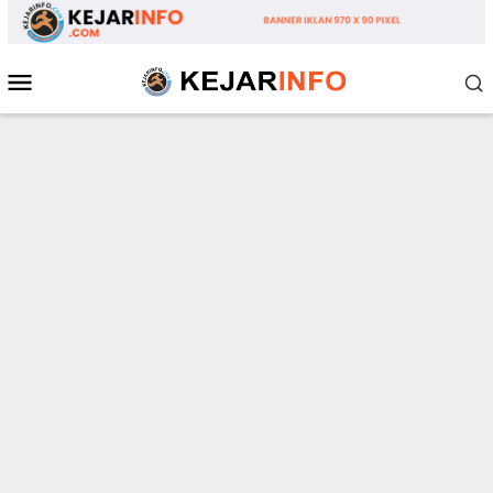
Loncat
ke
konten
Menu
Mobile