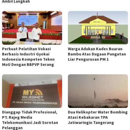
Ambil Langkah
Perkuat Pelatihan Vokasi
Warga Adukan Kades Buaran
Berbasis Industri Gyokai
Bambu Atas Dugaan Pungutan
Indonesia Kompeten Teken
Liar Pengurusan PM 1
MoU Dengan BBPVP Serang
Dianggap Tidak Profesional,
Dua Helikopter Water Bombing
PT. Rajeg Media
Atasi Kebakaran TPA
Telekomunikasi Jadi Sorotan
Jatiwaringin Tangerang
Pelanggan