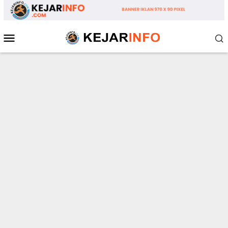
Loncat
ke
konten
Menu
Mobile